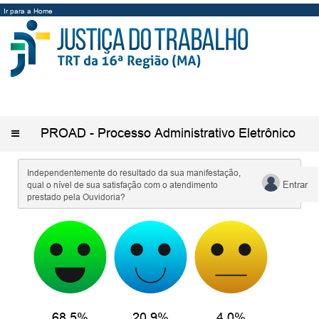
Ir para a Home
PROAD - Processo Administrativo Eletrônico
Alternar
menu
Estatísticas da Pesquisa de Satisfação
Independentemente do resultado da sua manifestação,
Entrar
qual o nível de sua satisfação com o atendimento
prestado pela Ouvidoria?
68,5%
20,9%
4,0%